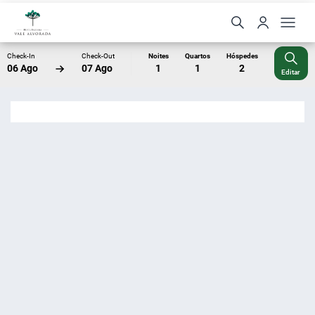
Check-In
Check-Out
Noites
Quartos
Hóspedes
06 Ago
07 Ago
1
1
2
Editar