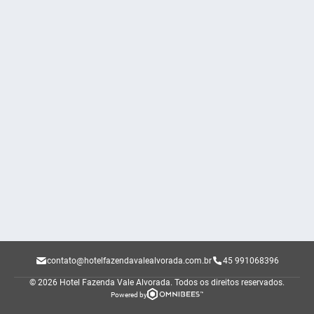
contato@hotelfazendavalealvorada.com.br
45 991068396
© 2026 Hotel Fazenda Vale Alvorada.
Todos os direitos reservados.
Powered by