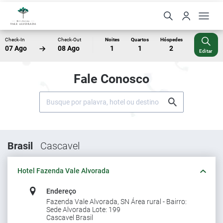
Check-In
Check-Out
Noites
Quartos
Hóspedes
07 Ago
08 Ago
1
1
2
Editar
Fale Conosco
Brasil
Cascavel
Hotel Fazenda Vale Alvorada
Endereço
Fazenda Vale Alvorada, SN Área rural - Bairro:
Sede Alvorada Lote: 199
Cascavel Brasil