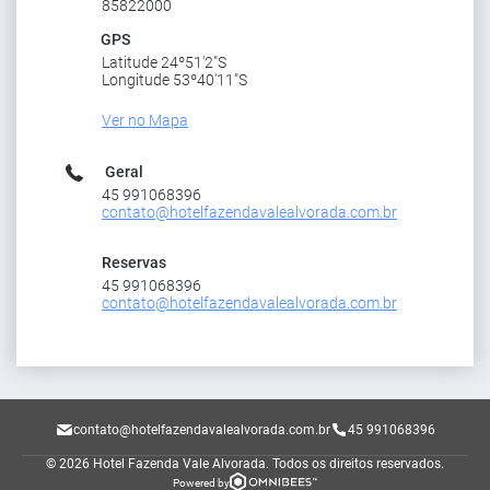
85822000
GPS
Latitude 24º51'2"S
Longitude 53º40'11"S
Ver no Mapa
Geral
45 991068396
contato@hotelfazendavalealvorada.com.br
Reservas
45 991068396
contato@hotelfazendavalealvorada.com.br
contato@hotelfazendavalealvorada.com.br
45 991068396
© 2026 Hotel Fazenda Vale Alvorada.
Todos os direitos reservados.
Powered by