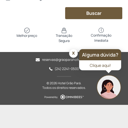
Buscar
Confirmação
Melhor preço
Transação
Imediata
Segura
x
Alguma dúvida?
reservas@graoparahotel.com.br
Clique aqui!
(24) 2241-0500
© 2026 Hotel Grão Pará.
Todos os direitos reservados.
Powered by