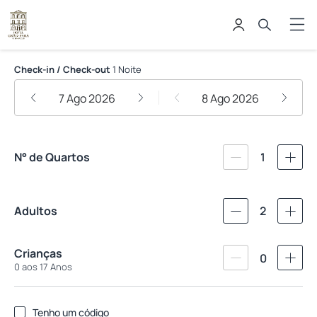
Hotel Grão Pará
Check-in / Check-out
1 Noite
7 Ago 2026
8 Ago 2026
N° de Quartos
1
Adultos
2
Crianças
0
0 aos 17 Anos
Tenho um código