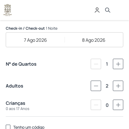
Hotel Grão Pará
Check-in / Check-out
1 Noite
7 Ago 2026
8 Ago 2026
N° de Quartos
1
Adultos
2
Crianças
0
0 aos 17 Anos
Tenho um código