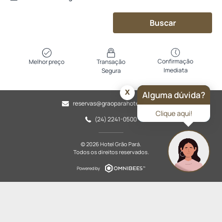
Buscar
Confirmação
Melhor preço
Transação
Imediata
Segura
x
Alguma dúvida?
reservas@graoparahotel.com.br
Clique aqui!
(24) 2241-0500
© 2026 Hotel Grão Pará.
Todos os direitos reservados.
Powered by