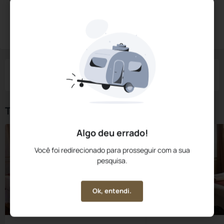
Diárias a partir de:
R$
169,
12
Reservar Agora
/noite
Impostos e taxas não inclusos
Check-in
Check-out
Noites
Quartos
Hóspedes
08 Ago
09 Ago
1
1
2
Tipos de Quarto
Algo deu errado!
Você foi redirecionado para prosseguir com a sua
pesquisa.
Ok, entendi.