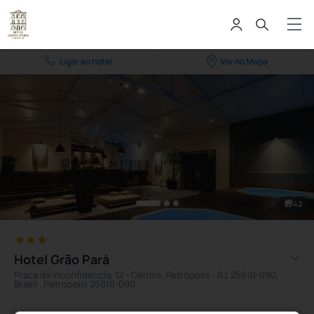
Ligar ao hotel
Ver no Mapa
42
Hotel Grão Pará
Praca da Inconfidencia, 12 - Centro, Petrópolis - RJ, 25610-090,
Brasil , Petropolis 25610-090