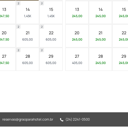
2
2
13
14
15
13
14
15
247,50
1,45K
1,45K
245,00
245,00
245,0
2
2
20
21
22
20
21
22
247,50
605,00
605,00
245,00
245,00
245,0
2
2
27
28
29
27
28
29
247,50
605,00
605,00
405,00
245,00
245,0
reservas@graoparahotel.com.br
(24) 2241-0500