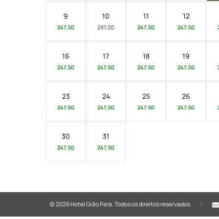
9
10
11
12
247,50
297,00
247,50
247,50
16
17
18
19
247,50
247,50
247,50
247,50
23
24
25
26
247,50
247,50
247,50
247,50
30
31
247,50
247,50
© 2026 Hotel Grão Pará.
Todos os direitos reservados.