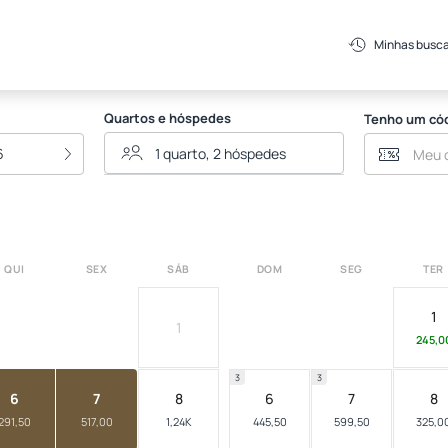
Minhas busc
Quartos e hóspedes
Tenho um có
6
QUI
SEX
SÁB
DOM
SEG
TER
1
1
245,0
3
3
6
7
8
6
7
8
291,50
517,00
1,24K
445,50
599,50
325,0