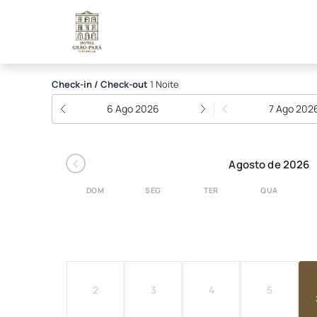
Hotel Grão Pará
Check-in / Check-out
1 Noite
6 Ago 2026
7 Ago 202
‹
Agosto de 2026
DOM
SEG
TER
QUA
2
3
4
5