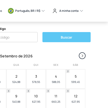
as
Português, BR / 
R$
A minha conta
digo
Buscar
›
Setembro de 2026
QUA
QUI
SEX
SÁB
2
2
3
4
5
8
524,88
578,55
588,05
599,45
3
3
3
3
9
10
11
12
8
543,88
627,95
660,25
627,95