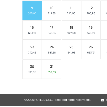
9
10
11
12
665,00
712,50
742,90
703,95
16
17
18
19
663,10
538,65
927,68
740,59
23
24
25
26
742,43
587,58
541,98
653,13
30
31
541,98
516,33
© 2026 HOTEL DIOGO.
Todos os direitos reservados.