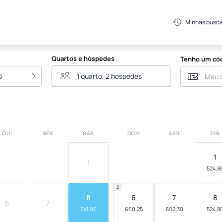
Minhas busc
Quartos e hóspedes
Tenho um có
6
QUI
SEX
SÁB
DOM
SEG
TER
1
1
524,8
2
8
6
7
8
6
7
741,00
660,25
602,30
524,8