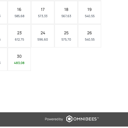
16
17
18
19
3
585,68
573,33
567,63
540,55
23
24
25
26
5
612,75
596,60
575,70
540,55
30
3
483,08
Powered by