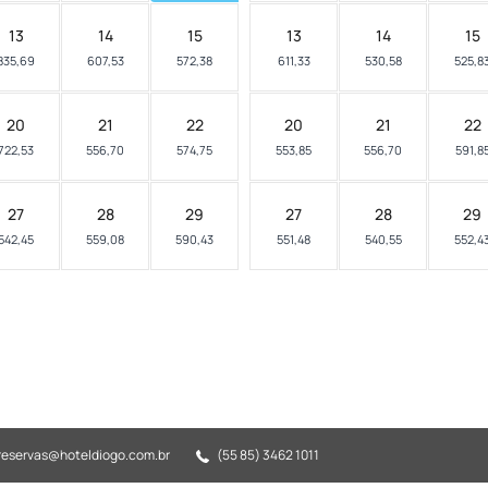
13
14
15
13
14
15
835,69
607,53
572,38
611,33
530,58
525,8
20
21
22
20
21
22
722,53
556,70
574,75
553,85
556,70
591,8
27
28
29
27
28
29
542,45
559,08
590,43
551,48
540,55
552,4
reservas@hoteldiogo.com.br
(55 85) 3462 1011