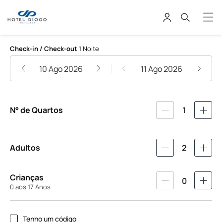
HOTEL DIOGO
Check-in / Check-out
1 Noite
10 Ago 2026
11 Ago 2026
N° de Quartos
1
Adultos
2
Crianças
0
0 aos 17 Anos
Tenho um código