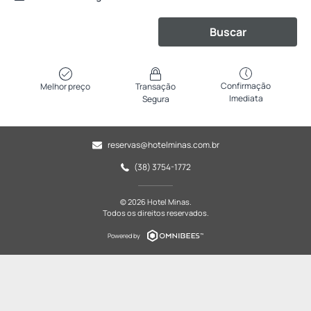
Buscar
Confirmação
Melhor preço
Transação
Imediata
Segura
reservas@hotelminas.com.br
(38) 3754-1772
© 2026 Hotel Minas.
Todos os direitos reservados.
Powered by