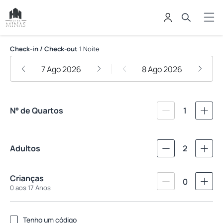
Hotel Minas
Check-in / Check-out
1 Noite
7 Ago 2026
8 Ago 2026
N° de Quartos
1
Adultos
2
Crianças
0
0 aos 17 Anos
Tenho um código