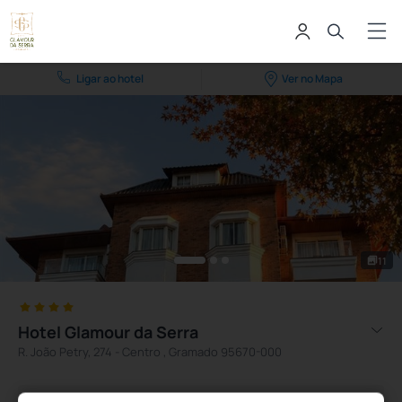
Ligar ao hotel
Ver no Mapa
11
Hotel Glamour da Serra
R. João Petry, 274 - Centro , Gramado 95670-000