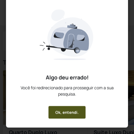
Diárias a partir de:
R$
323,
54
Reservar Agora
/noite
Impostos e taxas não inclusos
Check-in
Check-out
Noites
Quartos
Hóspedes
08 Ago
09 Ago
1
1
2
Tipos de Quarto
Algo deu errado!
Você foi redirecionado para prosseguir com a sua
pesquisa.
Ok, entendi.
Quarto Duplo Luxo
Suíte Luxo Dup