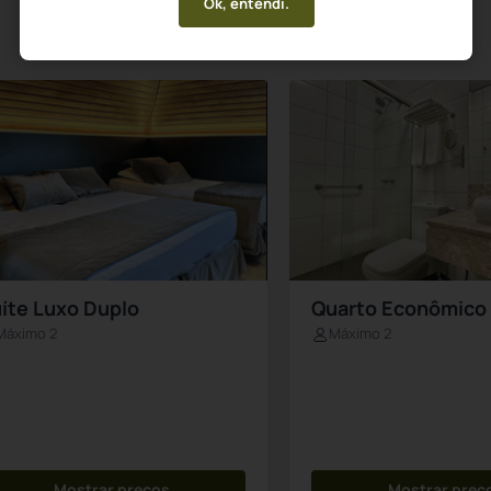
Ok, entendi.
íte Luxo Duplo
Quarto Econômico
Máximo 2
Máximo 2
Mostrar preços
Mostrar preç