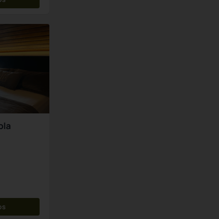
pla
os