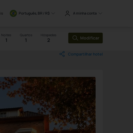
is
Português, BR / 
R$
A minha conta
Noites
Quartos
Hóspedes
Modificar
1
1
2
Compartilhar hotel