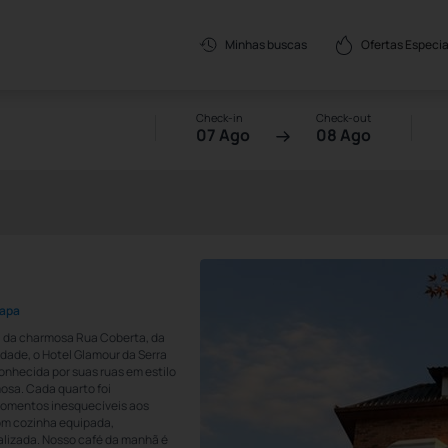
Ofertas Especia
Minhas buscas
Check-in
Check-out
07 Ago
08 Ago
Mapa
s, da charmosa Rua Coberta, da
cidade, o Hotel Glamour da Serra
nhecida por suas ruas em estilo
osa. Cada quarto foi
momentos inesquecíveis aos
m cozinha equipada,
alizada. Nosso café da manhã é