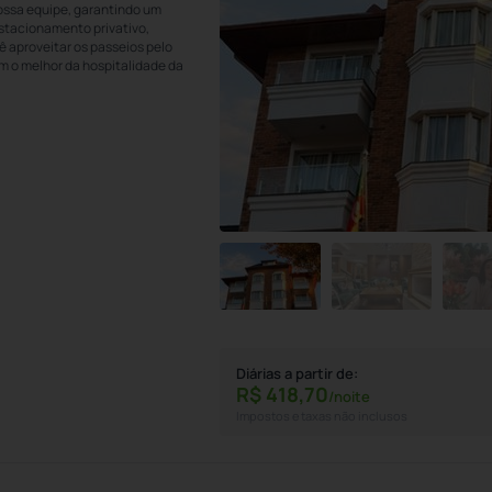
ossa equipe, garantindo um
estacionamento privativo,
 aproveitar os passeios pelo
m o melhor da hospitalidade da
Diárias a partir de:
R$
418,
70
/noite
Impostos e taxas não inclusos