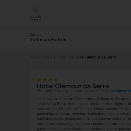
Destino
Todos os Hotéis
Início
/
Hotéis e Destinos
/
Hotel Glamour da Serra
Hotel Glamour da Serra
R. João Petry, 274 - Centro , Gramado 95670-000
Ver no 
Localizado a menos de 200 metros do Palácio dos Festivai
icônica Rua Torta e dos principais restaurantes e lojas da 
está no coração de Gramado — uma cidade encantadora, co
germânico e por sua atmosfera acolhedora, segura e charm
cuidadosamente planejado para proporcionar conforto e 
nossos hóspedes. Algumas acomodações contam ainda co
garantindo uma experiência ainda mais completa e person