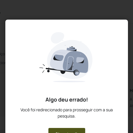
o
iço de limpeza diário
Fax
cionamento com custo
Elevador
Horários da Recepção
H
Algo deu errado!
Aberto das 0h00m
A
Até às 0h00m
A
Você foi redirecionado para prosseguir com a sua
pesquisa.