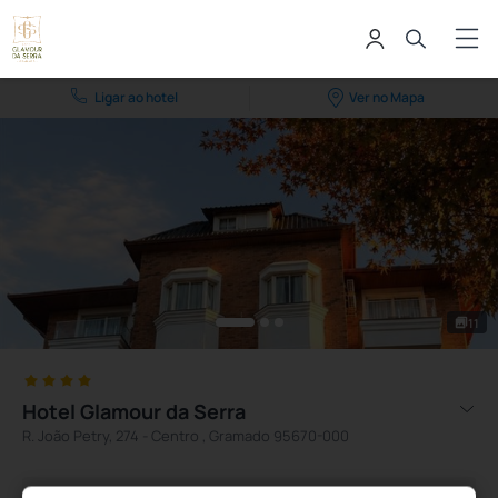
Ligar ao hotel
Ver no Mapa
11
Hotel Glamour da Serra
R. João Petry, 274 - Centro , Gramado 95670-000