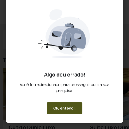
Diárias a partir de:
R$
295,
00
Reservar Agora
/noite
Impostos e taxas não inclusos
Check-in
Check-out
Noites
Quartos
Hóspedes
09 Ago
10 Ago
1
1
2
Tipos de Quarto
Algo deu errado!
Você foi redirecionado para prosseguir com a sua
pesquisa.
Ok, entendi.
Quarto Duplo Luxo
Suíte Luxo Dup