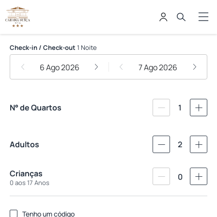
Hotel Cabana Suica
Check-in / Check-out
1 Noite
6 Ago 2026
7 Ago 2026
N° de Quartos
1
Adultos
2
Crianças
0
0 aos 17 Anos
Tenho um código