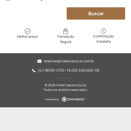
Buscar
Confirmação
Melhor preço
Transação
Imediata
Segura
reservas@cabanasuica.com.br
(41) 98703-3735 / 78.039.328/0001-09
© 2026 Hotel Cabana Suica.
Todos os direitos reservados.
Powered by