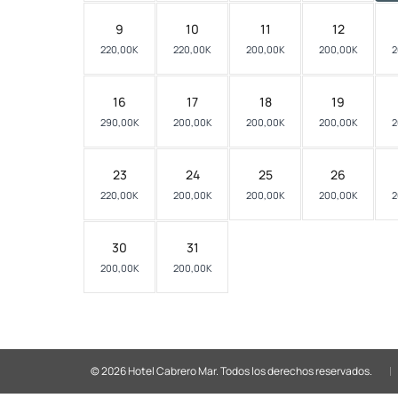
9
10
11
12
220,00K
220,00K
200,00K
200,00K
2
16
17
18
19
290,00K
200,00K
200,00K
200,00K
2
23
24
25
26
220,00K
200,00K
200,00K
200,00K
2
30
31
200,00K
200,00K
© 2026 Hotel Cabrero Mar.
Todos los derechos reservados.