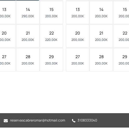
13
14
15
13
14
15
00,00K
290,00K
200,00K
200,00K
200,00K
200,0
20
21
22
20
21
22
00,00K
200,00K
220,00K
200,00K
200,00K
200,0
27
28
29
27
28
29
00,00K
200,00K
200,00K
200,00K
200,00K
200,0
reservascabreromar@hotmail.com
3108333040