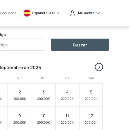
búsquedas
Español / 
COP
Mi Cuenta
igo
Buscar
›
Septiembre de 2026
MIÉ
JUE
VIE
SÁB
2
3
4
5
0K
200,00K
200,00K
200,00K
200,00K
9
10
11
12
0K
200,00K
200,00K
200,00K
200,00K