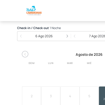
Hotel Cabrero Mar
Check-in / Check-out
1 Noche
6 Ago 2026
7 Ago 202
‹
Agosto de 2026
DOM
LUN
MAR
MIÉ
2
3
4
5
2