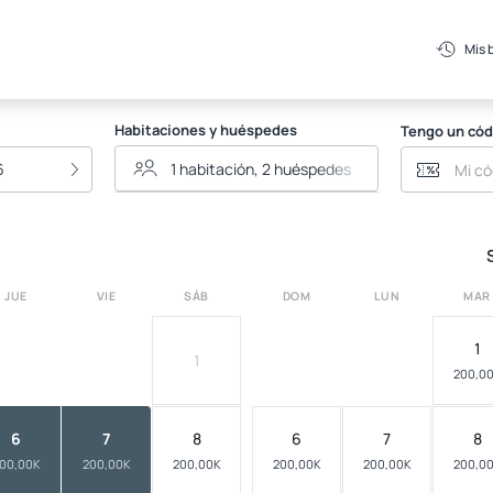
Mis 
Habitaciones y huéspedes
Tengo un cód
6
JUE
VIE
SÁB
DOM
LUN
MAR
1
1
200,0
6
7
8
6
7
8
00,00K
200,00K
200,00K
200,00K
200,00K
200,0