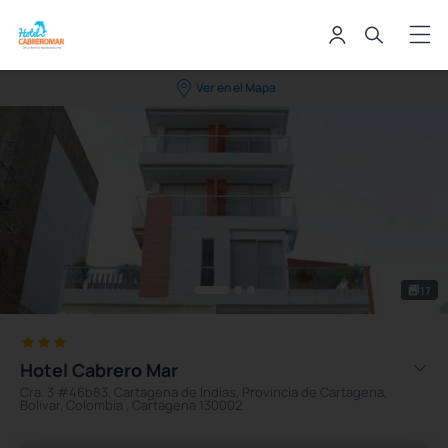
Ver en el Mapa
17
Hotel Cabrero Mar
Cra. 3 #46b83, Cartagena de Indias, Provincia de Cartagena,
Bolívar, Colombia , Cartagena 130002