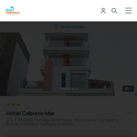
Ver en el Mapa
17
Hotel Cabrero Mar
Cra. 3 #46b83, Cartagena de Indias, Provincia de Cartagena,
Bolívar, Colombia , Cartagena 130002