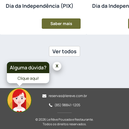
Dia da Independência (PIX)
Dia da Indepe
(Cartão)
Saber mais
Ver todos
x
Alguma dúvida?
Clique aqui!
reservas@lereve.com.br
(85) 98841-1205
© 2026 Le Rêve Pousada e Restaurante.
Todos os direitos reservados.