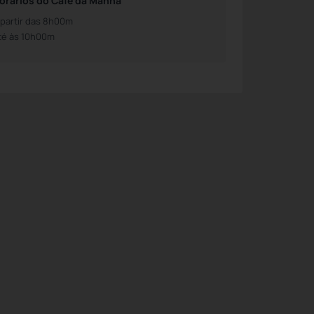
orários do Café da Manhã
 partir das 8h00m
té às 10h00m