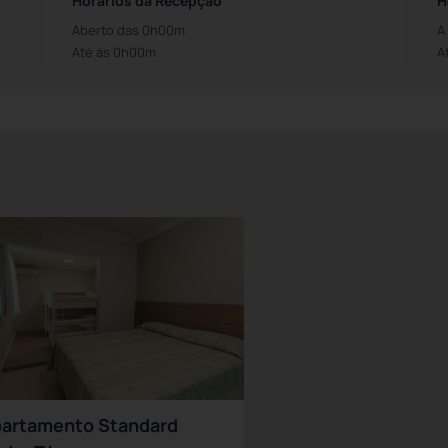
Horários da Recepção
H
Aberto das 0h00m
A
Até às 0h00m
A
artamento Standard