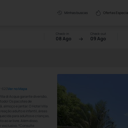
Ofertas Especia
Minhas buscas
Check-in
Check-out
08 Ago
09 Ago
7-620
Ver no Mapa
lla di Acqua garante diversão,
 todo! Os pacotes de
 almoço e jantar. O Hotel Villa
ação adulto e infantil, áreas
uecida para adultos e crianças,
o ao ar livre. Além disso,
r exclusivo. *Consulte