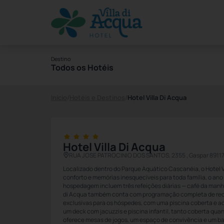
Destino
Todos os Hotéis
Início
/
Hotéis e Destinos
/
Hotel Villa Di Acqua
Hotel Villa Di Acqua
RUA JOSE PATROCINIO DOS SANTOS, 2355 , Gaspar 8911
Localizado dentro do Parque Aquático Cascanéia, o Hotel Vi
conforto e memórias inesquecíveis para toda família, o ano
hospedagem incluem três refeições diárias — café da manhã,
di Acqua também conta com programação completa de recre
exclusivas para os hóspedes, com uma piscina coberta e aq
um deck com jacuzzis e piscina infantil, tanto coberta quant
oferece mesas de jogos, um espaço de convivência e um ba