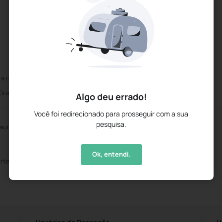
Wifi Gratuito
ta os principais cartões de crédito
Serviço de limpeza diário
 Gratuito
Algo deu errado!
Você foi redirecionado para prosseguir com a sua
pesquisa.
aurante Buffet
Ok, entendi.
rtes aquáticos
Parque Infantil