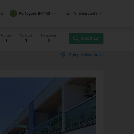
is
Português, BR / 
R$
A minha conta
Noites
Quartos
Hóspedes
Modificar
1
1
2
Compartilhar hotel