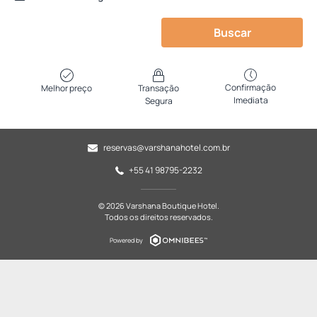
Buscar
Confirmação
Melhor preço
Transação
Imediata
Segura
reservas@varshanahotel.com.br
+55 41 98795-2232
© 2026 Varshana Boutique Hotel.
Todos os direitos reservados.
Powered by