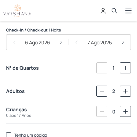
Varshana Boutique Hotel
Check-in / Check-out
1 Noite
6 Ago 2026
7 Ago 2026
N° de Quartos
1
Adultos
2
Crianças
0
0 aos 17 Anos
Tenho um código