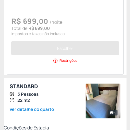
R$
699,
00
/noite
Total de
R$ 699,00
Impostos e taxas não inclusos
Escolher
Restrições
STANDARD
3 Pessoas
22 m2
Ver detalhe do quarto
6
Condições de Estadia