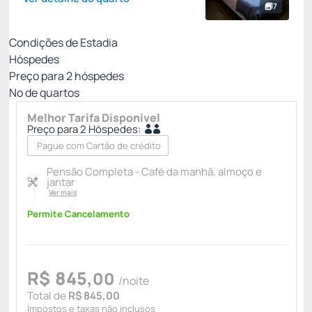
7
Condições de Estadia
Hóspedes
Preço para
2
hóspedes
Nº de quartos
Melhor Tarifa Disponível
Preço para 2 Hóspedes:
Pague com Cartão de crédito
Pensão Completa - Café da manhã, almoço e
jantar
Ver mais
Permite Cancelamento
R$
845,
00
/noite
Total de
R$ 845,00
Impostos e taxas não inclusos