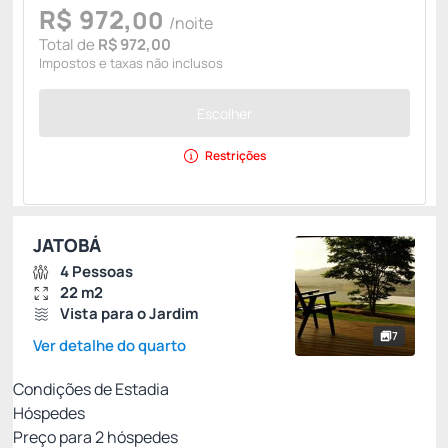
R$
972,
00
/noite
Total de
R$ 972,00
Impostos e taxas não inclusos
Escolher
Restrições
JATOBÁ
4 Pessoas
22 m2
Vista para o Jardim
7
Ver detalhe do quarto
Condições de Estadia
Hóspedes
Preço para
2
hóspedes