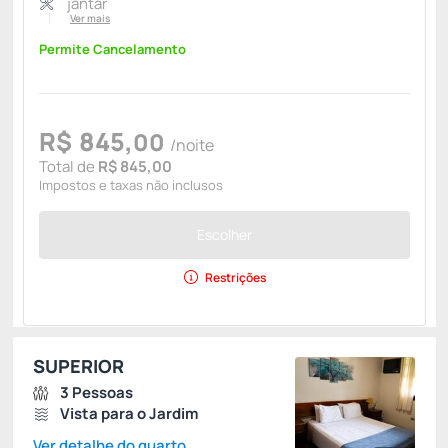
jantar
Ver mais
Permite Cancelamento
R$
845,
00
/noite
Total de
R$ 845,00
Impostos e taxas não inclusos
Escolher
Restrições
SUPERIOR
3 Pessoas
Vista para o Jardim
Ver detalhe do quarto