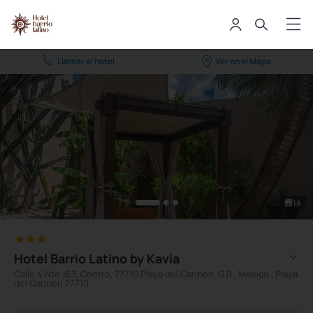
Llamar al hotel
Ver en el Mapa
18
Hotel Barrio Latino by Kavia
Calle 4 Nte 153, Centro, 77710 Playa del Carmen, Q.R., México , Playa
del Carmen 77710