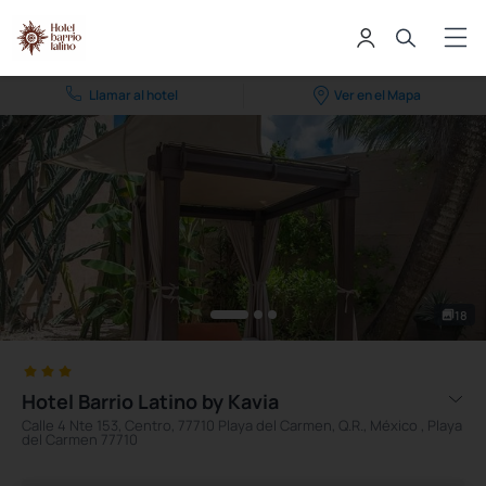
Llamar al hotel
Ver en el Mapa
18
Hotel Barrio Latino by Kavia
Calle 4 Nte 153, Centro, 77710 Playa del Carmen, Q.R., México , Playa
del Carmen 77710