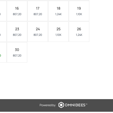
16
17
18
19
0
807,20
807,20
1,24K
1,10K
23
24
25
26
0
807,20
807,20
1,10K
1,24K
30
0
807,20
Powered by