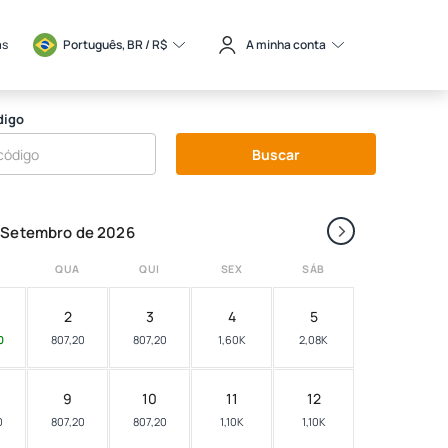
as
Português, BR / 
R$
A minha conta
digo
Buscar
›
Setembro de 2026
QUA
QUI
SEX
SÁB
2
3
4
5
0
807,20
807,20
1,60K
2,08K
9
10
11
12
0
807,20
807,20
1,10K
1,10K