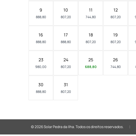
9
10
11
12
888,80
807,20
744,80
807,20
16
17
18
19
888,80
888,80
807,20
807,20
23
24
25
26
980,00
807,20
688,80
744,80
30
31
888,80
807,20
© 2026 Solar Pedra da Ilha.
Todos os direitos reservados.