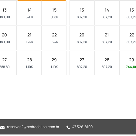
13
14
15
13
14
15
980,00
1,46K
1,68K
807,20
807,20
807,2
20
21
22
20
21
22
980,00
1,24K
1,24K
807,20
807,20
807,2
27
28
29
27
28
29
888,80
1,10K
1,10K
807,20
807,20
744,8
reservas2@pedradailha.com.br
47 32618100