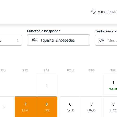
Minhas busc
Quartos e hóspedes
Tenho um có
6
QUI
SEX
SÁB
DOM
SEG
TER
1
1
744,8
7
8
6
7
8
6
1,24K
1,10K
1,75K
807,20
807,2