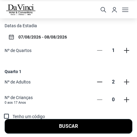
Da Vinci Hotel & Convent
Datas da Estadia
1
Nº de Quartos
Quarto
1
2
Nº de Adultos
Nº de Crianças
0
0 aos
17
Anos
Tenho um código
BUSCAR