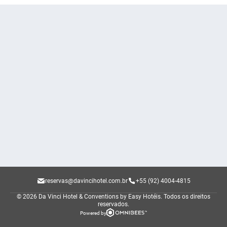
reservas@davincihotel.com.br
+55 (92) 4004-4815
© 2026 Da Vinci Hotel & Conventions by Easy Hotéis.
Todos os direitos
reservados.
Powered by