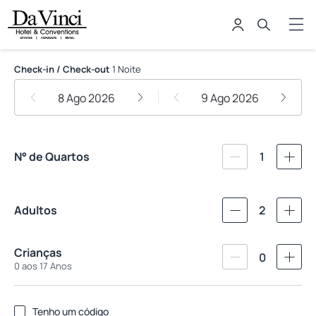
Da Vinci Hotel & Conventions by E
Check-in / Check-out
1 Noite
8 Ago 2026
9 Ago 2026
N° de Quartos
1
Adultos
2
Crianças
0
0 aos 17 Anos
Tenho um código