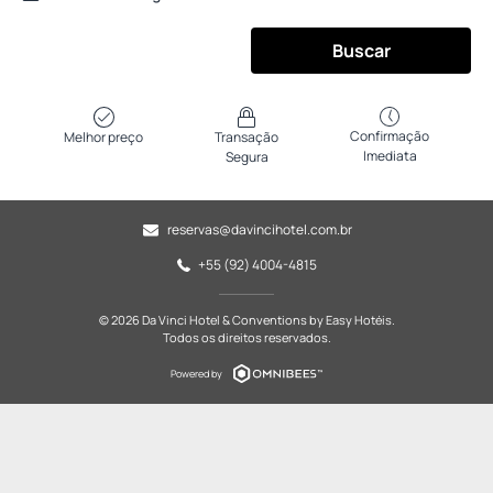
Buscar
Confirmação
Melhor preço
Transação
Imediata
Segura
reservas@davincihotel.com.br
+55 (92) 4004-4815
© 2026 Da Vinci Hotel & Conventions by Easy Hotéis.
Todos os direitos reservados.
Powered by