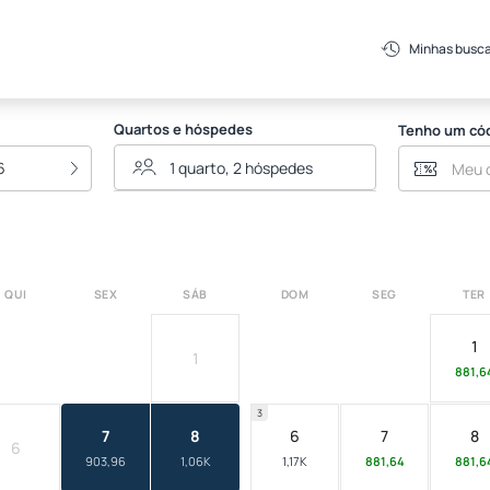
Minhas busc
Quartos e hóspedes
Tenho um có
6
QUI
SEX
SÁB
DOM
SEG
TER
1
1
881,6
3
7
8
6
7
8
6
903,96
1,06K
1,17K
881,64
881,6