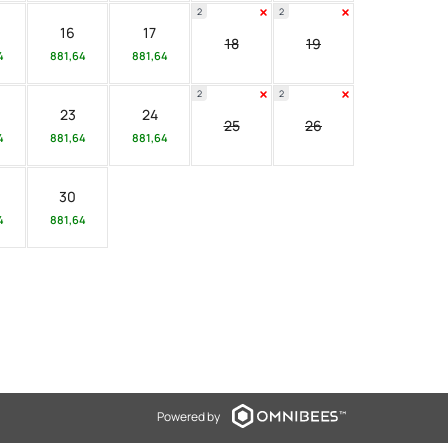
2
2
16
17
18
19
4
881,64
881,64
2
2
23
24
25
26
4
881,64
881,64
30
4
881,64
Powered by