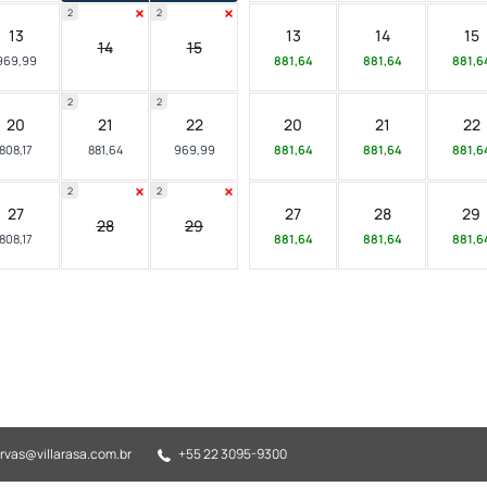
2
2
13
13
14
15
14
15
969,99
881,64
881,64
881,6
2
2
20
21
22
20
21
22
808,17
881,64
969,99
881,64
881,64
881,6
2
2
27
27
28
29
28
29
808,17
881,64
881,64
881,6
rvas@villarasa.com.br
+55 22 3095-9300