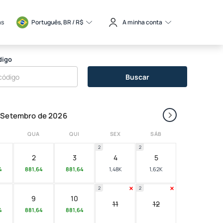
as
Português, BR / 
R$
A minha conta
digo
Buscar
›
Setembro de 2026
QUA
QUI
SEX
SÁB
2
2
2
3
4
5
4
881,64
881,64
1,48K
1,62K
2
2
9
10
11
12
4
881,64
881,64