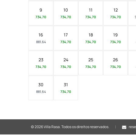
9
10
11
12
734,70
734,70
734,70
734,70
16
17
18
19
881,64
734,70
734,70
734,70
23
24
25
26
734,70
734,70
734,70
734,70
30
31
881,64
734,70
© 2026 Villa Rasa.
Todos os direitos reservados.
rese