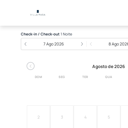
Villa Rasa
Check-in / Check-out
1 Noite
7 Ago 2026
8 Ago 202
‹
Agosto de 2026
DOM
SEG
TER
QUA
2
3
4
5