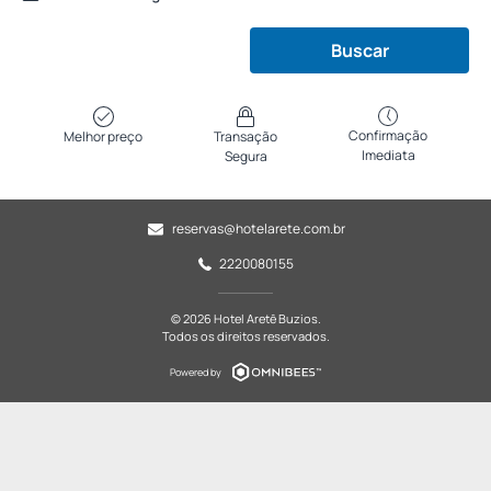
Buscar
Confirmação
Melhor preço
Transação
Imediata
Segura
reservas@hotelarete.com.br
2220080155
© 2026 Hotel Aretê Buzios.
Todos os direitos reservados.
Powered by