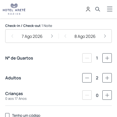
Hotel Aretê Buzios
Check-in / Check-out
1 Noite
7 Ago 2026
8 Ago 2026
N° de Quartos
1
Adultos
2
Crianças
0
0 aos 17 Anos
Tenho um código