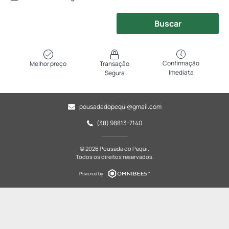
Buscar
Confirmação
Melhor preço
Transação
Imediata
Segura
pousadadopequi@gmail.com
(38) 98813-7140
© 2026 Pousada do Pequi.
Todos os direitos reservados.
Powered by