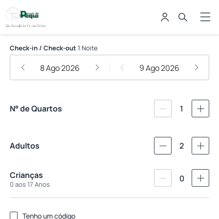
Pousada do Pequi
Check-in / Check-out
1 Noite
8 Ago 2026
9 Ago 2026
N° de Quartos
1
Adultos
2
Crianças
0
0 aos 17 Anos
Tenho um código