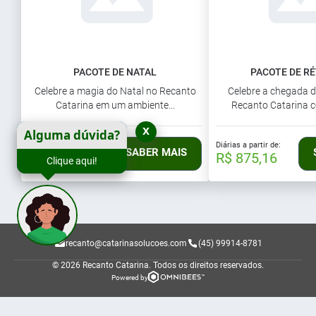
PACOTE DE NATAL
PACOTE DE R
Celebre a magia do Natal no Recanto
Celebre a chegada 
Catarina em um ambiente...
Recanto Catarina 
x
Alguma dúvida?
Diárias a partir de:
Diárias a partir de:
SABER MAIS
R$ 532,95
R$ 875,16
Clique aqui!
recanto@catarinasolucoes.com
(45) 99914-8781
© 2026 Recanto Catarina.
Todos os direitos reservados.
Powered by