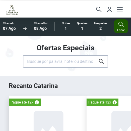
Check-In
Check-Out
Noites
Quartos
Hóspedes
07 Ago
08 Ago
1
1
2
Editar
Ofertas Especiais
Recanto Catarina
Pague até 12x
Pague até 12x