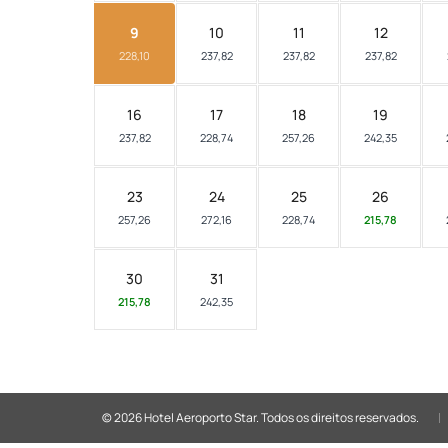
9
10
11
12
228,10
237,82
237,82
237,82
16
17
18
19
237,82
228,74
257,26
242,35
23
24
25
26
257,26
272,16
228,74
215,78
30
31
215,78
242,35
© 2026 Hotel Aeroporto Star.
Todos os direitos reservados.