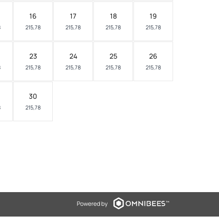
16
17
18
19
8
215,78
215,78
215,78
215,78
23
24
25
26
8
215,78
215,78
215,78
215,78
30
8
215,78
Powered by