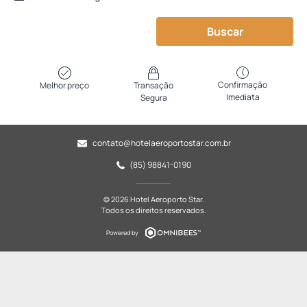
Buscar
Confirmação
Melhor preço
Transação
Imediata
Segura
contato@hotelaeroportostar.com.br
(85) 98841-0190
© 2026 Hotel Aeroporto Star.
Todos os direitos reservados.
Powered by