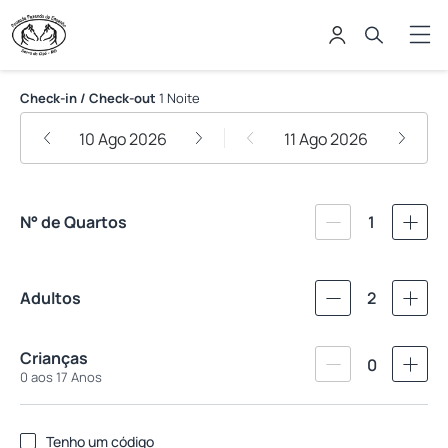
Pousada Fazenda Do Engenho
Check-in / Check-out
1 Noite
10 Ago 2026
11 Ago 2026
N° de Quartos
1
Adultos
2
Crianças
0
0 aos 17 Anos
Tenho um código