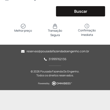
Buscar
Confirmação
Melhor preço
Transação
Imediata
Segura
reservas@pousadafazendadoengenho.com.br
31999762136
© 2026 Pousada Fazenda Do Engenho.
Todos os direitos reservados.
Powered by