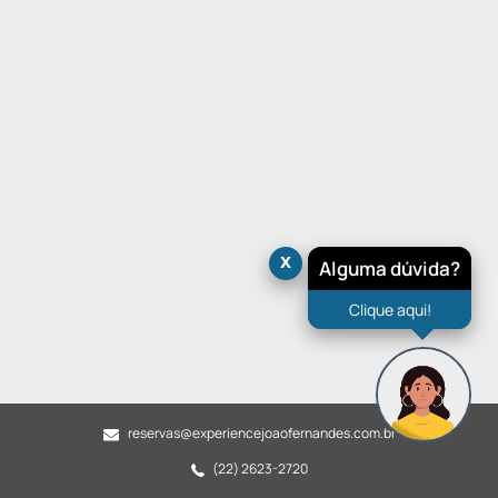
x
Alguma dúvida?
Clique aqui!
reservas@experiencejoaofernandes.com.br
(22) 2623-2720