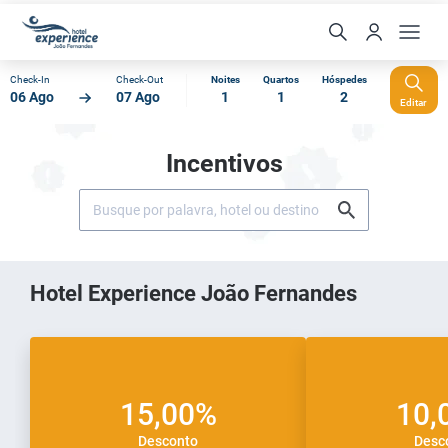
Check-In
Check-Out
Noites
Quartos
Hóspedes
06 Ago
07 Ago
1
1
2
Editar
Incentivos
Hotel Experience João Fernandes
15,00%
10,
Desconto
Desc