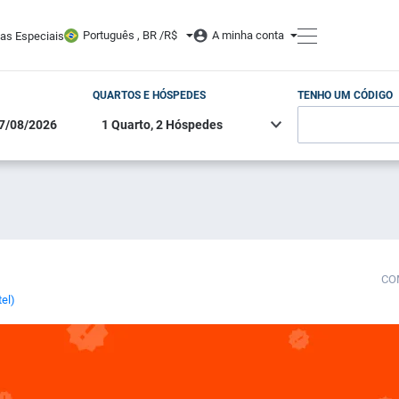
Português , BR /
R$
A minha conta
tas Especiais
QUARTOS E HÓSPEDES
TENHO UM CÓDIGO
CO
tel)