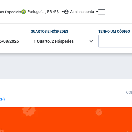
Português , BR /
R$
A minha conta
tas Especiais
QUARTOS E HÓSPEDES
TENHO UM CÓDIGO
CO
tel)