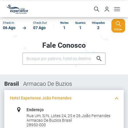
Check-In
Check-Out
Noites
Quartos
Hóspedes
06 Ago
07 Ago
1
1
2
Editar
Fale Conosco
Brasil
Armacao De Buzios
Hotel Experience João Fernandes
Endereço
Rua Um, S/N, Lotes 24, 25 e 26 João Fernandes
Armacao De Buzios Brasil
28950-000