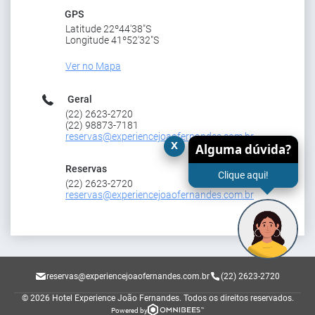
GPS
Latitude 22º44'38"S
Longitude 41º52'32"S
Ver no Mapa
Geral
(22) 2623-2720
(22) 98873-7181
reservas@experiencejoaofernandes.com.br
x
Alguma dúvida?
Reservas
Clique aqui!
(22) 2623-2720
reservas@experiencejoaofernandes.com.br
reservas@experiencejoaofernandes.com.br
(22) 2623-2720
© 2026 Hotel Experience João Fernandes.
Todos os direitos reservados.
Powered by