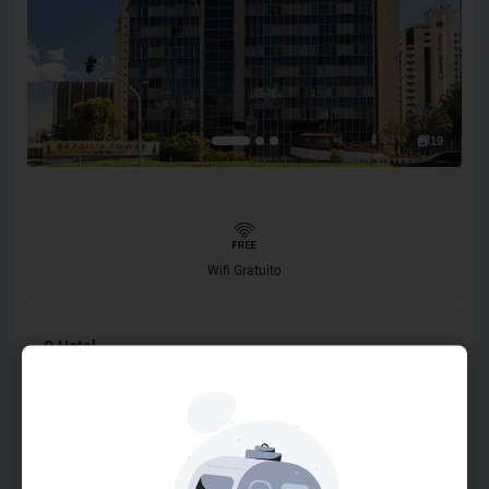
19
Wifi Gratuito
O Hotel
O Brasília Tower Hotel by Castelo Itaipava está situado em
uma localização privilegiada no coração de Brasília, a
poucos minutos dos principais pontos turísticos da cidade,
como o Shopping Conjunto Nacional e o Complexo Cultural