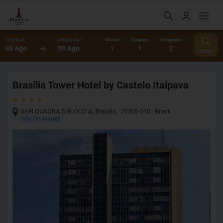
Check-In
Check-Out
Noites
Quartos
Hóspedes
08 Ago
09 Ago
1
1
2
Editar
Brasília Tower Hotel by Castelo Itaipava
SHN QUADRA 5 BLOCO A
,
Brasilia
,
70705-010
,
Brasil
(
Ver no Mapa
)