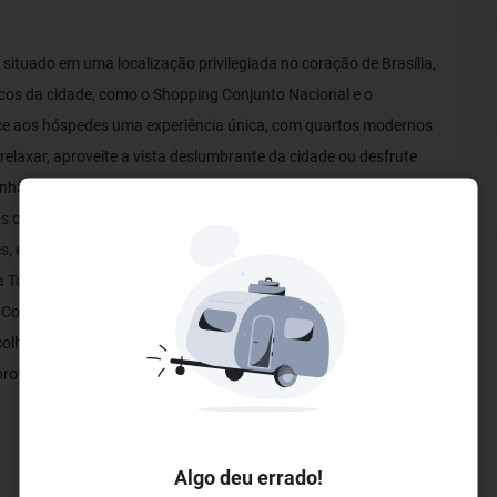
á situado em uma localização privilegiada no coração de Brasília,
icos da cidade, como o Shopping Conjunto Nacional e o
ece aos hóspedes uma experiência única, com quartos modernos
 relaxar, aproveite a vista deslumbrante da cidade ou desfrute
hã buffet servido diariamente, com opções continentais e
 com ar-condicionado, TV de tela plana e banheiro privativo. O
ês, espanhol e inglês) estão sempre à disposição para garantir
lia Tower Hotel conta com uma recepção que oferece toda a
Com fácil acesso a atrações turísticas e opções de lazer, o
scolha ideal para quem busca praticidade e conforto na capital
roveite o melhor de Brasília, seja para lazer ou negócios.
Algo deu errado!