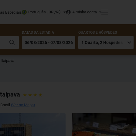
Português , BR /
R$
A minha conta
tas Especiais
DATAS DA ESTADIA
QUARTOS E HÓSPEDES
 Itaipava
Itaipava
Brasil
(
Ver no Mapa
)