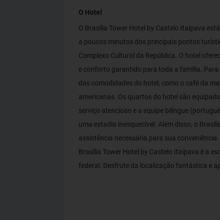
O Hotel
O Brasília Tower Hotel by Castelo Itaipava est
a poucos minutos dos principais pontos turíst
Complexo Cultural da República. O hotel ofer
e conforto garantido para toda a família. Para
das comodidades do hotel, como o café da man
americanas. Os quartos do hotel são equipados
serviço atencioso e a equipe bilíngue (portugu
uma estadia inesquecível. Além disso, o Brasí
assistência necessária para sua conveniência. 
Brasília Tower Hotel by Castelo Itaipava é a e
federal. Desfrute da localização fantástica e ap