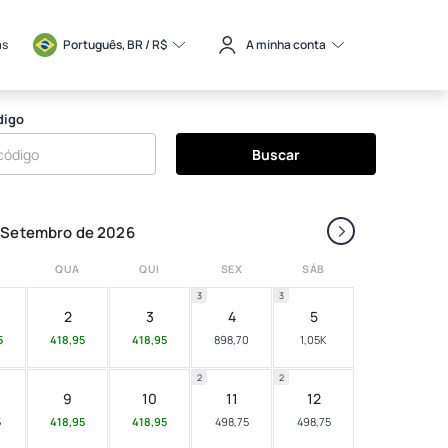
as
Português, BR / 
R$
A minha conta
digo
Buscar
›
Setembro de 2026
QUA
QUI
SEX
SÁB
3
3
2
3
4
5
5
418,95
418,95
898,70
1,05K
2
2
9
10
11
12
5
418,95
418,95
498,75
498,75