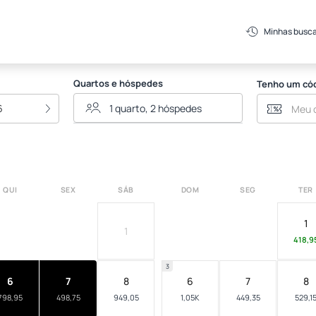
Minhas busc
Quartos e hóspedes
Tenho um có
6
QUI
SEX
SÁB
DOM
SEG
TER
1
1
418,9
3
6
7
8
6
7
8
798,95
498,75
949,05
1,05K
449,35
529,1