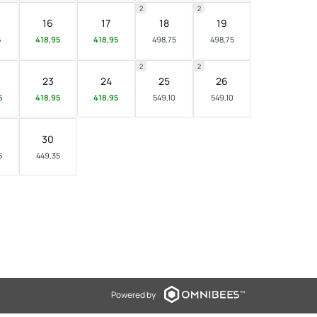
2
2
16
17
18
19
5
418,95
418,95
498,75
498,75
2
2
23
24
25
26
5
418,95
418,95
549,10
549,10
30
5
449,35
Powered by