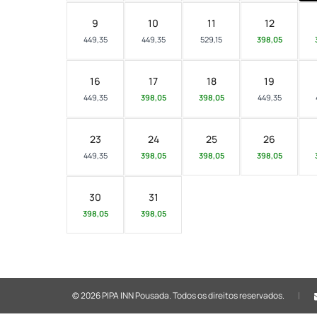
9
10
11
12
449,35
449,35
529,15
398,05
16
17
18
19
449,35
398,05
398,05
449,35
23
24
25
26
449,35
398,05
398,05
398,05
30
31
398,05
398,05
© 2026 PIPA INN Pousada.
Todos os direitos reservados.