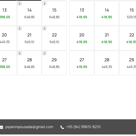
2
2
13
14
15
13
14
15
398,05
648,85
648,85
418,95
418,95
529,1
2
2
20
21
22
20
21
22
449,35
549,10
549,10
418,95
418,95
418,9
2
2
27
28
29
27
28
29
398,05
648,85
648,85
418,95
449,35
449,3
pipainnpousada@gmail.com
+55 (84) 99615-8210