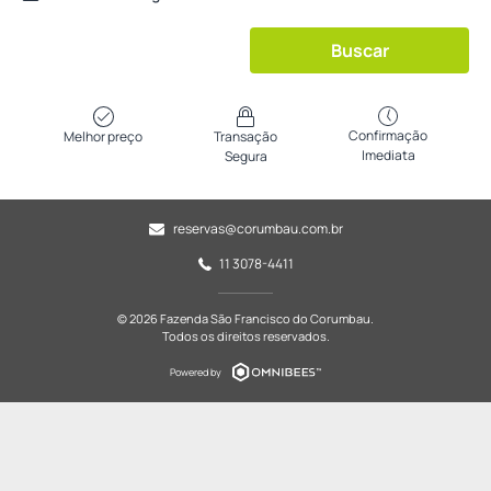
Buscar
Confirmação
Melhor preço
Transação
Imediata
Segura
reservas@corumbau.com.br
11 3078-4411
© 2026 Fazenda São Francisco do Corumbau.
Todos os direitos reservados.
Powered by