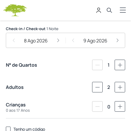
Fazenda São Francisco do Corum
Check-in / Check-out
1 Noite
8 Ago 2026
9 Ago 2026
N° de Quartos
1
Adultos
2
Crianças
0
0 aos 17 Anos
Tenho um código