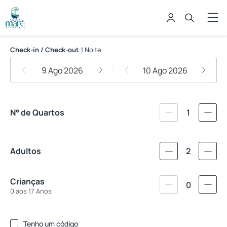
Pousada Maré do Francês
Check-in / Check-out
1 Noite
9 Ago 2026
10 Ago 2026
N° de Quartos
1
Adultos
2
Crianças
0
0 aos 17 Anos
Tenho um código