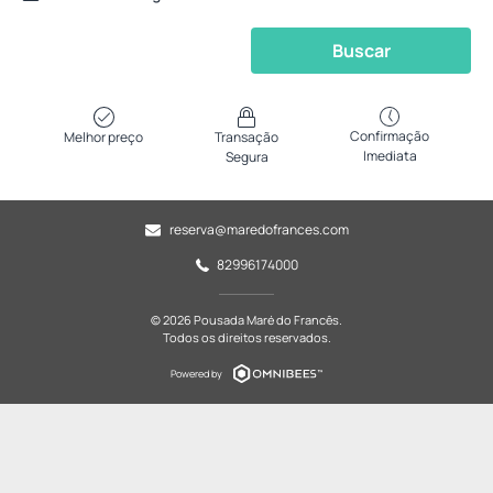
Buscar
Confirmação
Melhor preço
Transação
Imediata
Segura
reserva@maredofrances.com
82996174000
© 2026 Pousada Maré do Francês.
Todos os direitos reservados.
Powered by