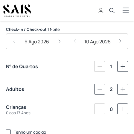
Sais Beach Living Hotel
Check-in / Check-out
1 Noite
9 Ago 2026
10 Ago 2026
N° de Quartos
1
Adultos
2
Crianças
0
0 aos 17 Anos
Tenho um código