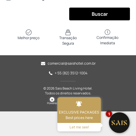
Buscar
Confirmação
Melhor preço
Transação
Imediata
Segura
comercial@saishotel.com.br
+ 55 (82) 3512-1004
© 2026 Sais Beach Living Hotel.
Todos os direitos reservados.
×
Powered by
EXCLUSIVE PACKAGES
1
Best prices here
Let me see!