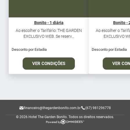
Bonito - 1 diária
Bonito - 
Ao escolher o Tarifário: THE GARDEN
Ao escolher o Tari
EXCLUSIVO WEB. Se reserv...
EXCLUSIVO WEB.
Desconto por Estadia
Desconto por Estadia
VER CONDIÇÕES
VER CO
financeiro@thegardenbonito.com.br
(67) 981296778
© 2026 Hotel The Garden Bonito.
Todos os direitos reservados.
Powered by