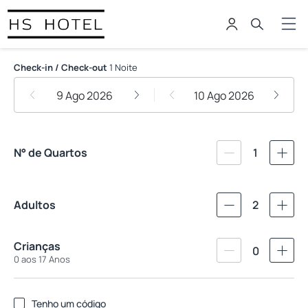
HS Hotel
Check-in / Check-out
1 Noite
9 Ago 2026
10 Ago 2026
N° de Quartos
1
Adultos
2
Crianças
0
0 aos 17 Anos
Tenho um código