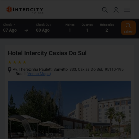
Check-In
Check-Out
Noites
Quartos
Hóspedes
07 Ago
08 Ago
1
1
2
Editar
Hotel Intercity Caxias Do Sul
Av. Therezinha Pauletti Sanvitto, 333
,
Caxias Do Sul
,
95110-195
,
Brasil
(
Ver no Mapa
)