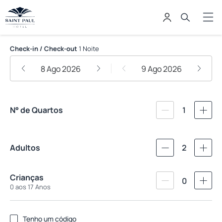
Hotel Saint Paul
Check-in / Check-out
1 Noite
8 Ago 2026
9 Ago 2026
N° de Quartos
1
Adultos
2
Crianças
0
0 aos 17 Anos
Tenho um código