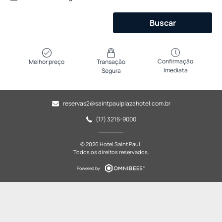
Buscar
Confirmação
Melhor preço
Transação
Imediata
Segura
reservas2@saintpaulplazahotel.com.br
(17) 3216-9000
© 2026 Hotel Saint Paul.
Todos os direitos reservados.
Powered by