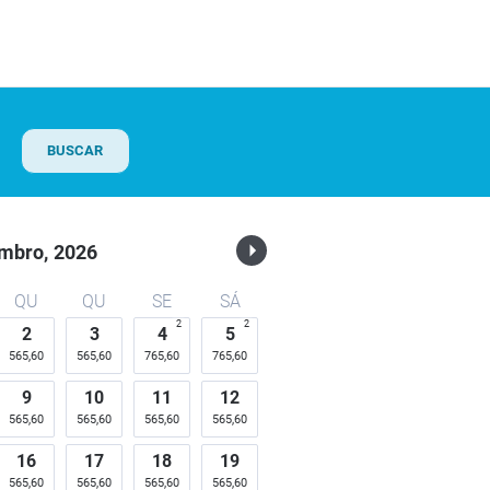
BUSCAR
mbro,
2026
QU
QU
SE
SÁ
2
2
2
3
4
5
565,60
565,60
765,60
765,60
9
10
11
12
565,60
565,60
565,60
565,60
16
17
18
19
565,60
565,60
565,60
565,60