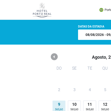
Hotel Porto Real
Port
DATAS DA ESTADIA
Agosto,
2
DO
SE
TE
QU
2
3
4
5
9
10
11
12
565,60
565,60
565,60
565,60