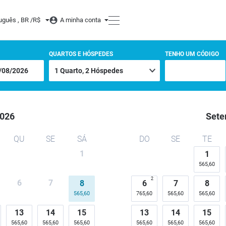
uguês , BR /
R$
A minha conta
QUARTOS E HÓSPEDES
TENHO UM CÓDIGO
026
Sete
QU
SE
SÁ
DO
SE
TE
1
1
565,60
2
6
7
8
6
7
8
565,60
765,60
565,60
565,60
13
14
15
13
14
15
565,60
565,60
565,60
565,60
565,60
565,60