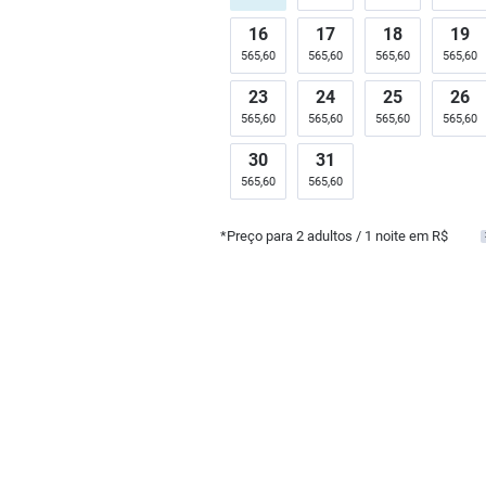
16
17
18
19
565,60
565,60
565,60
565,60
23
24
25
26
565,60
565,60
565,60
565,60
30
31
565,60
565,60
*Preço para
2
adultos
/ 1 noite em R$