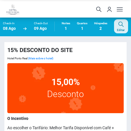
Check-In
Check-Out
Noites
Quartos
Hóspedes
08 Ago
09 Ago
1
1
2
Editar
15% DESCONTO DO SITE
Hotel Porto Real
(Mais sobre o hotel)
15,00%
Desconto
O Incentivo
Ao escolher o Tarifário: Melhor Tarifa Disponível com Café +