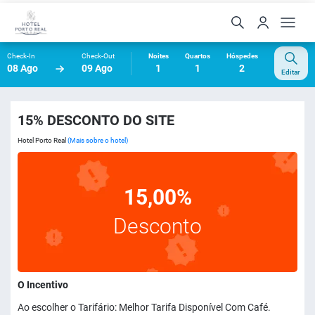
Check-In
Check-Out
Noites
Quartos
Hóspedes
08 Ago
09 Ago
1
1
2
Editar
15% DESCONTO DO SITE
Hotel Porto Real
(Mais sobre o hotel)
15,00%
Desconto
O Incentivo
Ao escolher o Tarifário: Melhor Tarifa Disponível Com Café.